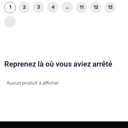
…
1
2
3
4
11
12
13
Reprenez là où vous aviez arrêté
Aucun produit à afficher