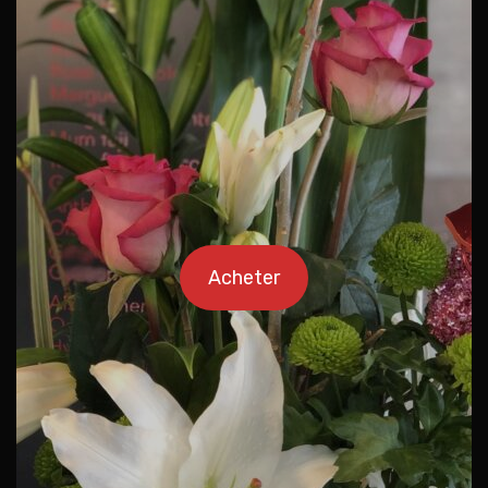
Acheter