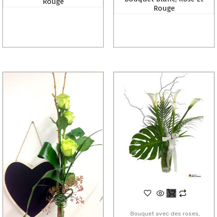
Rouge
Rouge
Bouquet avec des roses