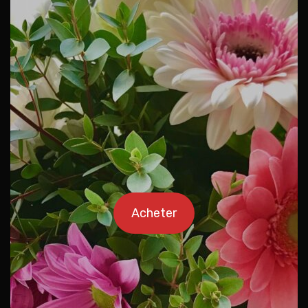
Acheter