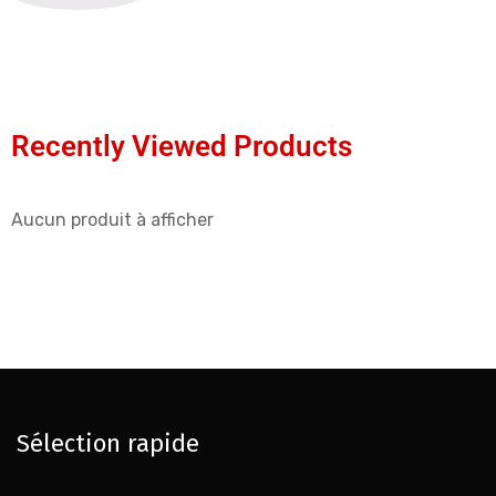
Recently Viewed Products
Aucun produit à afficher
Sélection rapide