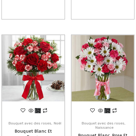
Bouquet avec des roses
Noël
Bouquet avec des roses
Naissance
Bouquet Blanc Et
Bouquet Blanc, Rose Et