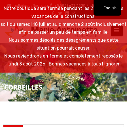
hello@mesfleurs.ca
+1(855) 637 3538 / +1(819) 376 6548
English
Notre boutique sera fermée pendant les 2 semaines des
vacances de la constructions,
soit du
samedi 18 juillet au dimanche 2 août
inclusivement
afin de passer un peu de temps en famille.
Nous sommes désolés des désagréments que cette
situation pourrait causer.
Nous reviendrons en forme et complètement reposés le
lundi 3 août 2026 ! Bonnes vacances à tous !
Ignorer
CORBEILLES