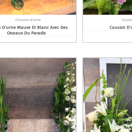
Coussin d'urne
Couss
n D’urne Mauve Et Blanc Avec Des
Coussin D’
Oiseaux Du Paradis