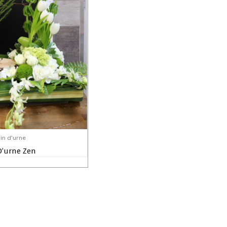
in d'urne
D’urne Zen