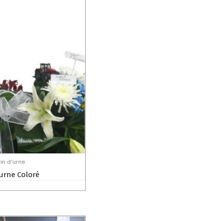
in d'urne
urne Coloré