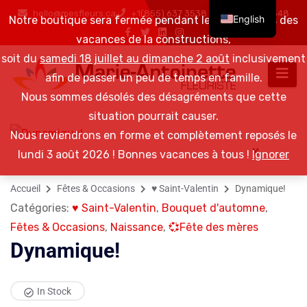
hello@mesfleurs.ca
+1(855) 637 3538 / +1(819) 376 6548
English
Notre boutique sera fermée pendant les 2 semaines des
vacances de la constructions,
soit du
samedi 18 juillet au dimanche 2 août
inclusivement
afin de passer un peu de temps en famille.
Nous sommes désolés des désagréments que cette
situation pourrait causer.
Nous reviendrons en forme et complètement reposés le
lundi 3 août 2026 ! Bonnes vacances à tous !
Ignorer
Accueil
Fêtes & Occasions
♥ Saint-Valentin
Dynamique!
Catégories:
♥ Saint-Valentin
,
Bouquet d'automne
,
Fêtes & Occasions
,
Naissance
,
💞Fête des mères
Dynamique!
In Stock