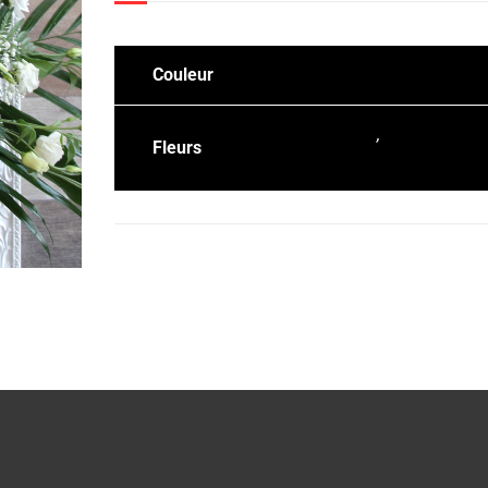
Couleur
Blanc
Alstroméria
,
Chrysanthèm
Fleurs
Marguerite