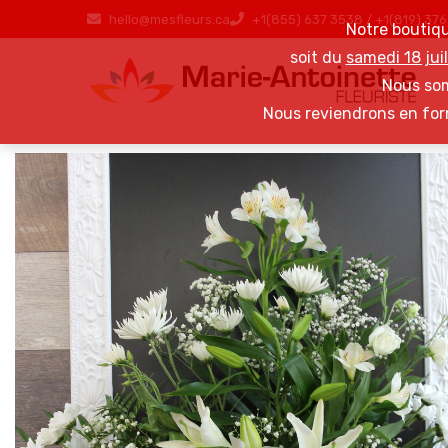
hello@mesfleurs.ca
+1(855) 637 3538 / +1(819) 37
Notre boutiq
soit du
samedi 18 jui
Nous som
Nous reviendrons en for