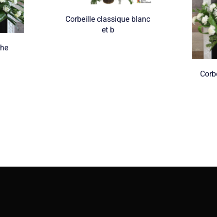
Corbeille classique blanc
et b
che
Corbe