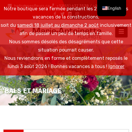
hello@mesfleurs.ca
+1(855) 637 3538 / +1(819) 376 6548
English
Notre boutique sera fermée pendant les 2 semaines des
vacances de la constructions,
soit du
samedi 18 juillet au dimanche 2 août
inclusivement
afin de passer un peu de temps en famille.
Nous sommes désolés des désagréments que cette
situation pourrait causer.
Nous reviendrons en forme et complètement reposés le
lundi 3 août 2026 ! Bonnes vacances à tous !
Ignorer
BALS ET MARIAGE