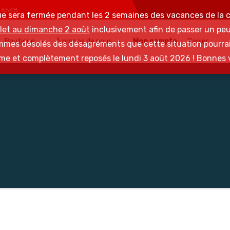
6 6548
ue sera fermée pendant les 2 semaines des vacances de la c
llet au dimanche 2 août
inclusivement afin de passer un peu
Boutique
À propos de nous
Mon compte
Panier
mes désolés des désagréments que cette situation pourrai
me et complètement reposés le lundi 3 août 2026 ! Bonnes 