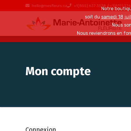
Fermer
hello@mesfleurs.ca
+1(855) 637 3538 / +1(819) 37
Notre boutiq
et
soit du
samedi 18 jui
poursuivre
Nous som
Nous reviendrons en for
Mon compte
Connexion