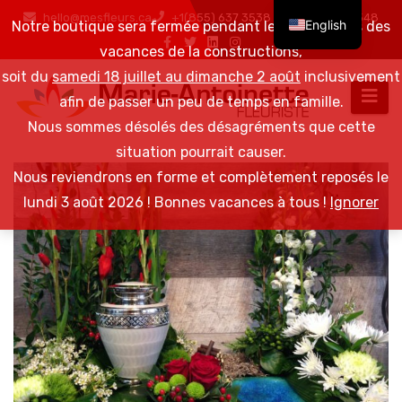
hello@mesfleurs.ca
+1(855) 637 3538 / +1(819) 376 6548
English
Notre boutique sera fermée pendant les 2 semaines des
vacances de la constructions,
soit du
samedi 18 juillet au dimanche 2 août
inclusivement
afin de passer un peu de temps en famille.
Nous sommes désolés des désagréments que cette
situation pourrait causer.
Nous reviendrons en forme et complètement reposés le
lundi 3 août 2026 ! Bonnes vacances à tous !
Ignorer