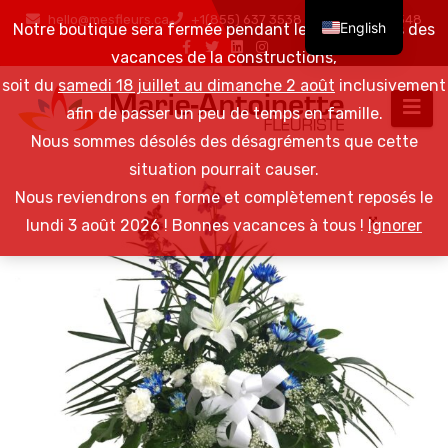
hello@mesfleurs.ca
+1(855) 637 3538 / +1(819) 376 6548
English
Notre boutique sera fermée pendant les 2 semaines des
vacances de la constructions,
soit du
samedi 18 juillet au dimanche 2 août
inclusivement
afin de passer un peu de temps en famille.
Nous sommes désolés des désagréments que cette
situation pourrait causer.
Nous reviendrons en forme et complètement reposés le
lundi 3 août 2026 ! Bonnes vacances à tous !
Ignorer