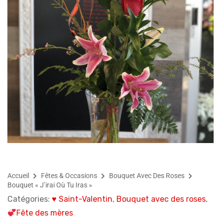
Accueil
Fêtes & Occasions
Bouquet Avec Des Roses
Bouquet « J’irai Où Tu Iras »
Catégories:
♥ Saint-Valentin
,
Bouquet avec des roses
,
Fête des mères