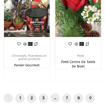
Chocolats, friandises et
Noël
autres produits
Petit Centre De Table
Panier Gourmet
De Noël
…
1
2
3
7
8
9