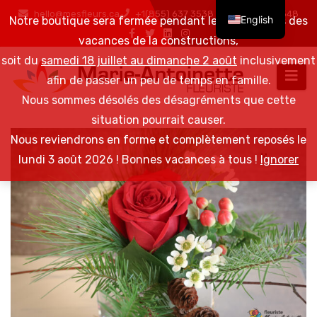
hello@mesfleurs.ca
+1(855) 637 3538 / +1(819) 376 6548
English
Notre boutique sera fermée pendant les 2 semaines des
vacances de la constructions,
soit du
samedi 18 juillet au dimanche 2 août
inclusivement
afin de passer un peu de temps en famille.
Nous sommes désolés des désagréments que cette
situation pourrait causer.
Nous reviendrons en forme et complètement reposés le
lundi 3 août 2026 ! Bonnes vacances à tous !
Ignorer