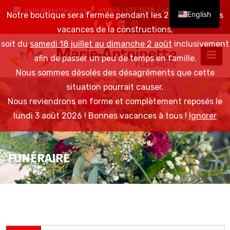
hello@mesfleurs.ca
+1(855) 637 3538 / +1(819) 376 6548
English
Notre boutique sera fermée pendant les 2 semaines des
vacances de la constructions,
soit du
samedi 18 juillet au dimanche 2 août
inclusivement
afin de passer un peu de temps en famille.
Nous sommes désolés des désagréments que cette
situation pourrait causer.
Nous reviendrons en forme et complètement reposés le
lundi 3 août 2026 ! Bonnes vacances à tous !
Ignorer
FUNÉRAIRE