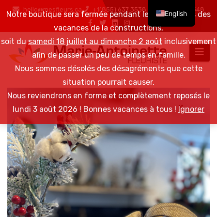
hello@mesfleurs.ca
+1(855) 637 3538 / +1(819) 376 6548
English
Notre boutique sera fermée pendant les 2 semaines des
vacances de la constructions,
soit du
samedi 18 juillet au dimanche 2 août
inclusivement
afin de passer un peu de temps en famille.
Nous sommes désolés des désagréments que cette
situation pourrait causer.
Nous reviendrons en forme et complètement reposés le
lundi 3 août 2026 ! Bonnes vacances à tous !
Ignorer