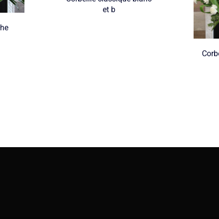
et b
che
Corbe