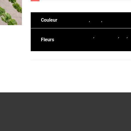
Couleur
Blanc
,
Rose
,
Vert
Gerbera
,
Gypsophile
,
Lys
,
Fleurs
Rose