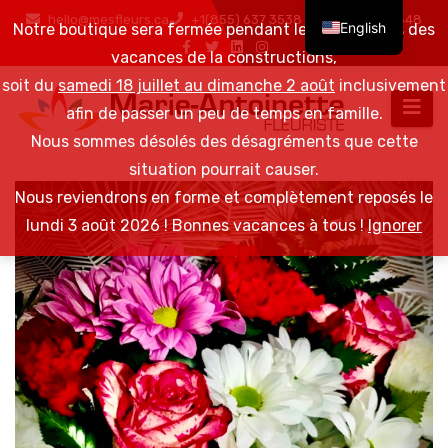
hello@mesfleurs.ca
+1(855) 637 3538 / +1(819) 376 6548
English
Notre boutique sera fermée pendant les 2 semaines des
vacances de la constructions,
soit du
samedi 18 juillet au dimanche 2 août
inclusivement
afin de passer un peu de temps en famille.
Nous sommes désolés des désagréments que cette
situation pourrait causer.
Nous reviendrons en forme et complètement reposés le
lundi 3 août 2026 ! Bonnes vacances à tous !
Ignorer