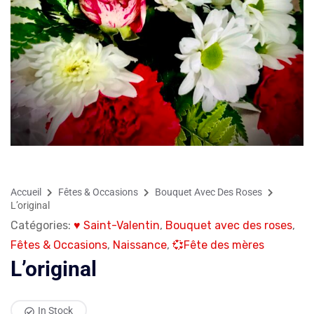
Accueil
Fêtes & Occasions
Bouquet Avec Des Roses
L’original
Catégories:
♥ Saint-Valentin
,
Bouquet avec des roses
,
Fêtes & Occasions
,
Naissance
,
💞Fête des mères
L’original
In Stock