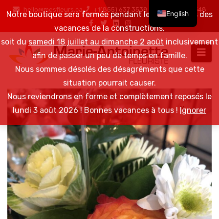
hello@mesfleurs.ca
+1(855) 637 3538 / +1(819) 376 6548
English
Notre boutique sera fermée pendant les 2 semaines des
vacances de la constructions,
soit du
samedi 18 juillet au dimanche 2 août
inclusivement
afin de passer un peu de temps en famille.
Nous sommes désolés des désagréments que cette
situation pourrait causer.
Nous reviendrons en forme et complètement reposés le
lundi 3 août 2026 ! Bonnes vacances à tous !
Ignorer