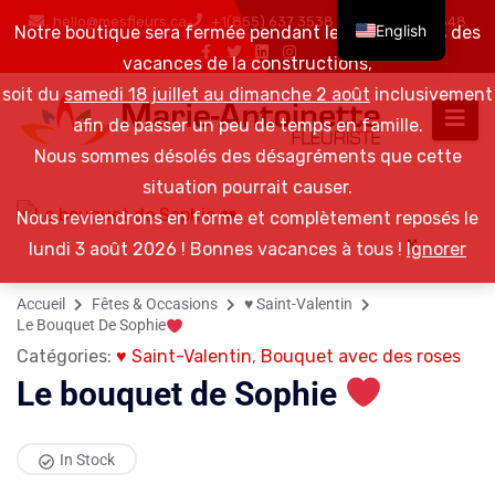
hello@mesfleurs.ca
+1(855) 637 3538 / +1(819) 376 6548
English
Notre boutique sera fermée pendant les 2 semaines des
vacances de la constructions,
soit du
samedi 18 juillet au dimanche 2 août
inclusivement
afin de passer un peu de temps en famille.
Nous sommes désolés des désagréments que cette
situation pourrait causer.
Nous reviendrons en forme et complètement reposés le
lundi 3 août 2026 ! Bonnes vacances à tous !
Ignorer
Accueil
Fêtes & Occasions
♥ Saint-Valentin
Le Bouquet De Sophie
Catégories:
♥ Saint-Valentin
,
Bouquet avec des roses
Le bouquet de Sophie
In Stock