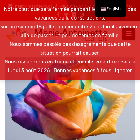
hello@mesfleurs.ca
+1(855) 637 3538 / +1(819) 376 6548
English
Notre boutique sera fermée pendant les 2 semaines des
vacances de la constructions,
soit du
samedi 18 juillet au dimanche 2 août
inclusivement
afin de passer un peu de temps en famille.
Nous sommes désolés des désagréments que cette
situation pourrait causer.
Nous reviendrons en forme et complètement reposés le
lundi 3 août 2026 ! Bonnes vacances à tous !
Ignorer