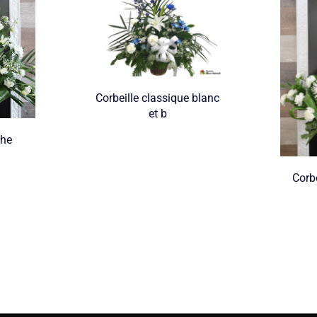
Corbeille classique blanc
et b
che
Corbe